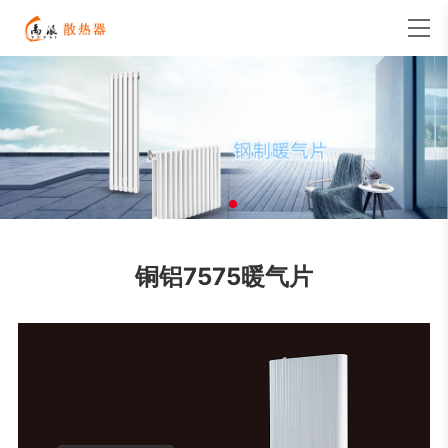
铜铝7575暖气片